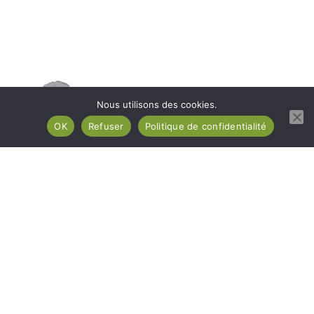
Nous utilisons des cookies.
OK
Refuser
Politique de confidentialité
Alain Buchet Photographe professionnel et créatif
Marie Pionneau Conseillère esthétique